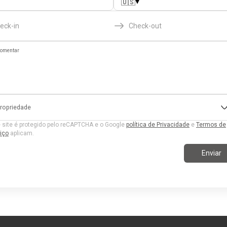
▾
🇺🇸
eck-in
Check-out
omentar
ropriedade
 site é protegido pelo reCAPTCHA e o Google
política de Privacidade
e
Termos de
iço
aplicam.
Enviar